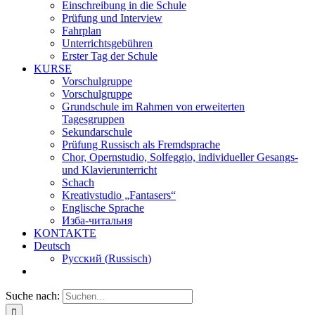
Einschreibung in die Schule
Prüfung und Interview
Fahrplan
Unterrichtsgebühren
Erster Tag der Schule
KURSE
Vorschulgruppe
Vorschulgruppe
Grundschule im Rahmen von erweiterten
Tagesgruppen
Sekundarschule
Prüfung Russisch als Fremdsprache
Chor, Opernstudio, Solfeggio, individueller Gesangs-
und Klavierunterricht
Schach
Kreativstudio „Fantasers“
Englische Sprache
Изба-читальня
KONTAKTE
Deutsch
Русский
(
Russisch
)
Suche nach: