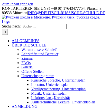
Zum Inhalt springen
KONTAKTIEREN SIE UNS! +49 (0) 17643477754, Pfarrstr. 8,
80538 München
|
INFO@DEUTSCH-RUSSISCHE-SCHULE.DE
Suche nach:
ALLGEMEINES
ÜBER DIE SCHULE
Warum unsere Schule?
Lehrkräfte und Betreuer
Zimmer
FAQs
Galerie
Offene Stellen
Unterrichtsprogramm
Russische Sprache, Unterrichtsplan
Literatur, Unterrichtsplan
Verallgemeinerung, Unterrichtsplan
Musik, Unterrichtsplan
Lektionsplan „Kreativität
Außerschulische Lektüre, Unterrichtsplan
ANMELDUNG