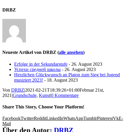
DRBZ
Neueste Artikel von DRBZ
(
alle ansehen
)
Erfolge in der Sekundarstufe
- 26. August 2023
Успехи средней школы
- 26. August 2023
Herzlichen Glückwunsch an Platon zum Sieg bei Jugend
musiziert 2023!
- 18. August 2023
Von
DRBZ
|
2021-02-21T18:39:26+01:00
Februar 21st,
2021
|
Grundschule
,
Kunst
|
0 Kommentare
Share This Story, Choose Your Platform!
Facebook
Twitter
Reddit
LinkedIn
WhatsApp
Tumblr
Pinterest
Vk
E-
Mail
Über den Autor:
DRBZ