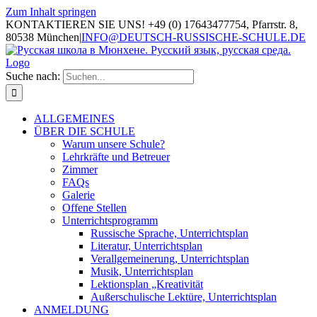
Zum Inhalt springen
KONTAKTIEREN SIE UNS! +49 (0) 17643477754, Pfarrstr. 8,
80538 München
|
INFO@DEUTSCH-RUSSISCHE-SCHULE.DE
Suche nach:
ALLGEMEINES
ÜBER DIE SCHULE
Warum unsere Schule?
Lehrkräfte und Betreuer
Zimmer
FAQs
Galerie
Offene Stellen
Unterrichtsprogramm
Russische Sprache, Unterrichtsplan
Literatur, Unterrichtsplan
Verallgemeinerung, Unterrichtsplan
Musik, Unterrichtsplan
Lektionsplan „Kreativität
Außerschulische Lektüre, Unterrichtsplan
ANMELDUNG