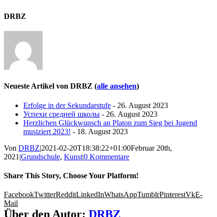
DRBZ
Neueste Artikel von DRBZ
(
alle ansehen
)
Erfolge in der Sekundarstufe
- 26. August 2023
Успехи средней школы
- 26. August 2023
Herzlichen Glückwunsch an Platon zum Sieg bei Jugend
musiziert 2023!
- 18. August 2023
Von
DRBZ
|
2021-02-20T18:38:22+01:00
Februar 20th,
2021
|
Grundschule
,
Kunst
|
0 Kommentare
Share This Story, Choose Your Platform!
Facebook
Twitter
Reddit
LinkedIn
WhatsApp
Tumblr
Pinterest
Vk
E-
Mail
Über den Autor:
DRBZ