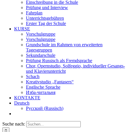
Einschreibung in die Schule
Prüfung und Interview
Fahrplan
Unterrichtsgebühren
Erster Tag der Schule
KURSE
Vorschulgruppe
Vorschulgruppe
Grundschule im Rahmen von erweiterten
Tagesgruppen
Sekundarschule
Prüfung Russisch als Fremdsprache
Chor, Opernstudio, Solfeggio, individueller Gesangs-
und Klavierunterricht
Schach
Kreativstudio „Fantasers“
Englische Sprache
Изба-читальня
KONTAKTE
Deutsch
Русский
(
Russisch
)
Suche nach: