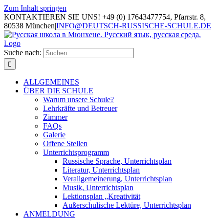
Zum Inhalt springen
KONTAKTIEREN SIE UNS! +49 (0) 17643477754, Pfarrstr. 8,
80538 München
|
INFO@DEUTSCH-RUSSISCHE-SCHULE.DE
Suche nach:
ALLGEMEINES
ÜBER DIE SCHULE
Warum unsere Schule?
Lehrkräfte und Betreuer
Zimmer
FAQs
Galerie
Offene Stellen
Unterrichtsprogramm
Russische Sprache, Unterrichtsplan
Literatur, Unterrichtsplan
Verallgemeinerung, Unterrichtsplan
Musik, Unterrichtsplan
Lektionsplan „Kreativität
Außerschulische Lektüre, Unterrichtsplan
ANMELDUNG