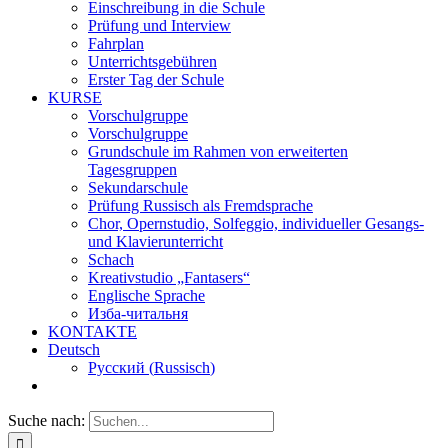
Einschreibung in die Schule
Prüfung und Interview
Fahrplan
Unterrichtsgebühren
Erster Tag der Schule
KURSE
Vorschulgruppe
Vorschulgruppe
Grundschule im Rahmen von erweiterten
Tagesgruppen
Sekundarschule
Prüfung Russisch als Fremdsprache
Chor, Opernstudio, Solfeggio, individueller Gesangs-
und Klavierunterricht
Schach
Kreativstudio „Fantasers“
Englische Sprache
Изба-читальня
KONTAKTE
Deutsch
Русский
(
Russisch
)
Suche nach: