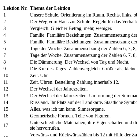
Lektion Nr.
Thema der Lektion
1
Unsere Schule. Orientierung im Raum. Rechts, links, o
2
Der Weg vom Haus zur Schule. Regeln für das Verhalte
3
Vergleich. Gleicher Betrag, mehr, weniger.
4
Familie. Familiäre Beziehungen. Zusammensetzung der 
5
Familie. Familiäre Beziehungen. Zusammensetzung der 
6
Tage der Woche. Zusammensetzung der Zahlen 6, 7, 8, 
7
Tage der Woche. Zusammensetzung der Zahlen 6, 7, 8, 
8
Die Dämmerung. Der Wechsel von Tag und Nacht.
9
Die Kur des Tages. Zahlenvergleich. Größer als, kleiner 
10
Zeit. Uhr.
11
Zeit. Uhren. Bestellung Zählung innerhalb 12.
12
Der Wechsel der Jahreszeiten.
13
Der Wechsel der Jahreszeiten. Umformung der Summa
14
Russland. Ihr Platz auf der Landkarte. Staatliche Symb
15
Alles, was ich tun kann. Sinnesorgane.
16
Geometrische Formen. Teile von Figuren.
Unterschiedliche Materialien, ihre Eigenschaften und d
17
sie hervorrufen.
Vorwärts- und Rückwärtszählen bis 12 mit Hilfe der Za