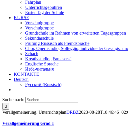
Fahrplan
Unterrichtsgebühren
Erster Tag der Schule
KURSE
Vorschulgruppe
Vorschulgruppe
Grundschule im Rahmen von erweiterten Tagesgruppen
Sekundarschule
Prüfung Russisch als Fremdsprache
Chor, Opernstudio, Solfeggio, individueller Gesangs- und
Schach
Kreativstudio „Fantasers“
Englische Sprache
Изба-читальня
KONTAKTE
Deutsch
Русский
(
Russisch
)
Suche nach:
Verallgemeinerung, Unterrichtsplan
DRBZ
2023-08-28T18:46:46+02:
Verallgemeinerung Grad 1