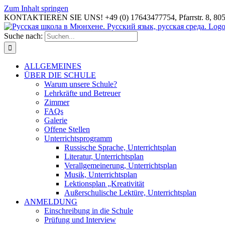
Zum Inhalt springen
KONTAKTIEREN SIE UNS! +49 (0) 17643477754, Pfarrstr. 8, 80
Suche nach:
ALLGEMEINES
ÜBER DIE SCHULE
Warum unsere Schule?
Lehrkräfte und Betreuer
Zimmer
FAQs
Galerie
Offene Stellen
Unterrichtsprogramm
Russische Sprache, Unterrichtsplan
Literatur, Unterrichtsplan
Verallgemeinerung, Unterrichtsplan
Musik, Unterrichtsplan
Lektionsplan „Kreativität
Außerschulische Lektüre, Unterrichtsplan
ANMELDUNG
Einschreibung in die Schule
Prüfung und Interview