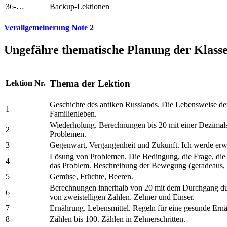
36-…
Backup-Lektionen
Verallgemeinerung Note 2
Ungefähre thematische Planung der Klasse
Thema der Lektion
Lektion Nr.
Geschichte des antiken Russlands. Die Lebensweise de
1
Familienleben.
Wiederholung. Berechnungen bis 20 mit einer Dezimals
2
Problemen.
3
Gegenwart, Vergangenheit und Zukunft. Ich werde erw
Lösung von Problemen. Die Bedingung, die Frage, die
4
das Problem. Beschreibung der Bewegung (geradeaus, li
5
Gemüse, Früchte, Beeren.
Berechnungen innerhalb von 20 mit dem Durchgang d
6
von zweistelligen Zahlen. Zehner und Einser.
7
Ernährung. Lebensmittel. Regeln für eine gesunde Ern
8
Zählen bis 100. Zählen in Zehnerschritten.