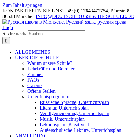
Zum Inhalt springen
KONTAKTIEREN SIE UNS! +49 (0) 17643477754, Pfarrstr. 8,
80538 München
|
INFO@DEUTSCH-RUSSISCHE-SCHULE.DE
Suche nach:
ALLGEMEINES
ÜBER DIE SCHULE
Warum unsere Schule?
Lehrkräfte und Betreuer
Zimmer
FAQs
Galerie
Offene Stellen
Unterrichtsprogramm
Russische Sprache, Unterrichtsplan
Literatur, Unterrichtsplan
Verallgemeinerung, Unterrichtsplan
Musik, Unterrichtsplan
Lektionsplan „Kreativität
Außerschulische Lektüre, Unterrichtsplan
ANMELDUNG