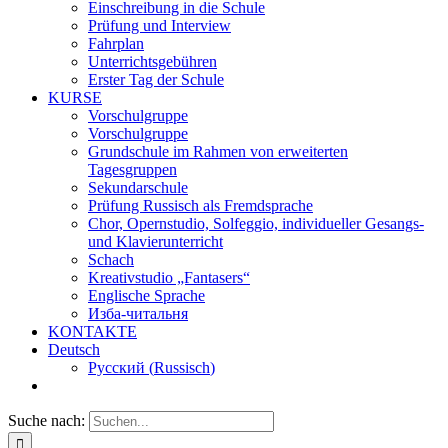
Einschreibung in die Schule
Prüfung und Interview
Fahrplan
Unterrichtsgebühren
Erster Tag der Schule
KURSE
Vorschulgruppe
Vorschulgruppe
Grundschule im Rahmen von erweiterten
Tagesgruppen
Sekundarschule
Prüfung Russisch als Fremdsprache
Chor, Opernstudio, Solfeggio, individueller Gesangs-
und Klavierunterricht
Schach
Kreativstudio „Fantasers“
Englische Sprache
Изба-читальня
KONTAKTE
Deutsch
Русский
(
Russisch
)
Suche nach: