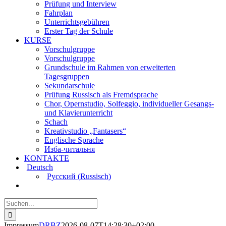
Prüfung und Interview
Fahrplan
Unterrichtsgebühren
Erster Tag der Schule
KURSE
Vorschulgruppe
Vorschulgruppe
Grundschule im Rahmen von erweiterten
Tagesgruppen
Sekundarschule
Prüfung Russisch als Fremdsprache
Chor, Opernstudio, Solfeggio, individueller Gesangs-
und Klavierunterricht
Schach
Kreativstudio „Fantasers“
Englische Sprache
Изба-читальня
KONTAKTE
Deutsch
Русский
(
Russisch
)
Impressum
DRBZ
2026-08-07T14:28:30+02:00