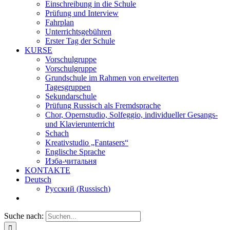
Einschreibung in die Schule
Prüfung und Interview
Fahrplan
Unterrichtsgebühren
Erster Tag der Schule
KURSE
Vorschulgruppe
Vorschulgruppe
Grundschule im Rahmen von erweiterten
Tagesgruppen
Sekundarschule
Prüfung Russisch als Fremdsprache
Chor, Opernstudio, Solfeggio, individueller Gesangs-
und Klavierunterricht
Schach
Kreativstudio „Fantasers“
Englische Sprache
Изба-читальня
KONTAKTE
Deutsch
Русский
(
Russisch
)
Suche nach: