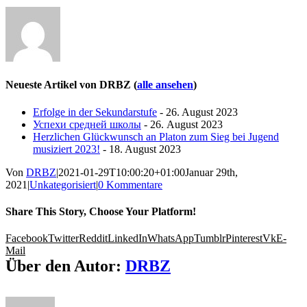
Neueste Artikel von DRBZ
(
alle ansehen
)
Erfolge in der Sekundarstufe
- 26. August 2023
Успехи средней школы
- 26. August 2023
Herzlichen Glückwunsch an Platon zum Sieg bei Jugend
musiziert 2023!
- 18. August 2023
Von
DRBZ
|
2021-01-29T10:00:20+01:00
Januar 29th,
2021
|
Unkategorisiert
|
0 Kommentare
Share This Story, Choose Your Platform!
Facebook
Twitter
Reddit
LinkedIn
WhatsApp
Tumblr
Pinterest
Vk
E-
Mail
Über den Autor:
DRBZ