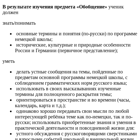
В результате изучения предмета «Обобщение»
ученик
должен
знать/понимать
основные термины и понятия (по-русски) по программе
немецкой школы;
исторические, культурные и природные особенности
России и Германии (первичное представление);
уметь
делать устные сообщения на темы, пойденные по
предметам основной программы немецкой школы, с
соблюдением грамматических норм русского языка;
использовать в своих высказываниях изученные
термины для полноценного раскрытия темы;
ориентироваться в пространстве и во времени (часы,
календарь, карта и т.д.);
одинаково хорошо передавать свои мысли по любой
интересующей ребёнка теме как по-немецки, так и по-
русски; использовать приобретенные знания и умения в
практической деятельности и повседневной жизни для:
устного обсуждения с русскоговорящими сверстниками
и взрослыми событий школьной и внешкольной жизни,