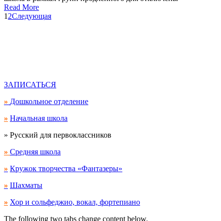
Read More
1
2
Следующая
ХОТИТЕ
ЗАПИСАТЬСЯ ?
Свяжитесь с нами!
ЗАПИСАТЬСЯ
»
Дошкольное отделение
»
Начальная школа
» Русский для первоклассников
»
Средняя школа
»
Кружок творчества «Фантазеры»
»
Шахматы
»
Хор и сольфеджио, вокал, фортепиано
The following two tabs change content below.