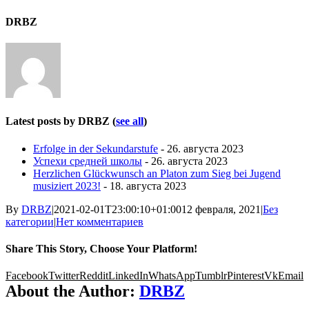
DRBZ
Latest posts by DRBZ
(
see all
)
Erfolge in der Sekundarstufe
- 26. августа 2023
Успехи средней школы
- 26. августа 2023
Herzlichen Glückwunsch an Platon zum Sieg bei Jugend
musiziert 2023!
- 18. августа 2023
By
DRBZ
|
2021-02-01T23:00:10+01:00
12 февраля, 2021
|
Без
категории
|
Нет комментариев
Share This Story, Choose Your Platform!
Facebook
Twitter
Reddit
LinkedIn
WhatsApp
Tumblr
Pinterest
Vk
Email
About the Author:
DRBZ