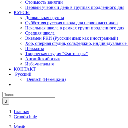
Стоимость занятий
Первый учебный день в группах продленного дня
КУРСЫ
Дошкольная группа
Субботняя русская школа для первоклассников
Начальная школа в рамках групп продленного дня
Средняя школа
Экзамен РКИ (Русский язык как иностранный)
Хор, оперная студия, сольфеджио, индивидуальные
Шахматы
Творческая студия “Фантазеры”
Английский язык
Изба-читальня
КОНТАКТ
Русский
Deutsch
(
Немецкий
)
Главная
Grundschule
,
Musik