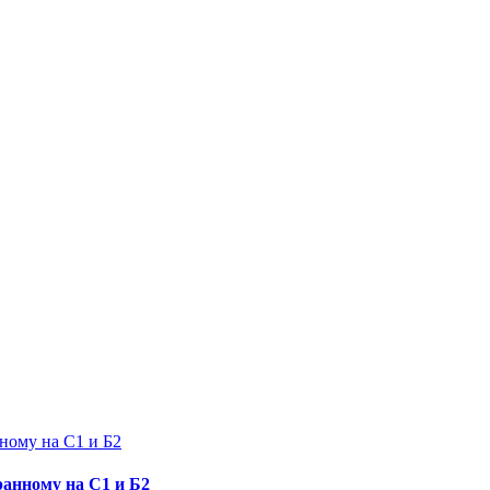
ному на С1 и Б2
ранному на С1 и Б2