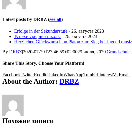
Latest posts by DRBZ
(
see all
)
Erfolge in der Sekundarstufe
- 26. августа 2023
Успехи средней школы
- 26. августа 2023
Herzlichen Glückwunsch an Platon zum Sieg bei Jugend musizi
By
DRBZ
|
2020-07-29T23:46:59+02:00
29 июля, 2020
|
Grundschule
Share This Story, Choose Your Platform!
Facebook
Twitter
Reddit
LinkedIn
WhatsApp
Tumblr
Pinterest
Vk
Email
About the Author:
DRBZ
Похожие записи