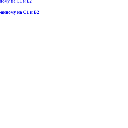
ному на С1 и Б2
ранному на С1 и Б2