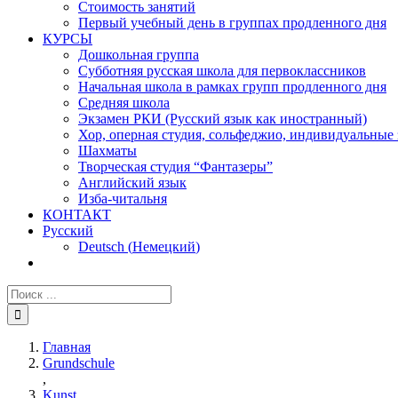
Стоимость занятий
Первый учебный день в группах продленного дня
КУРСЫ
Дошкольная группа
Субботняя русская школа для первоклассников
Начальная школа в рамках групп продленного дня
Средняя школа
Экзамен РКИ (Русский язык как иностранный)
Хор, оперная студия, сольфеджио, индивидуальные
Шахматы
Творческая студия “Фантазеры”
Английский язык
Изба-читальня
КОНТАКТ
Русский
Deutsch
(
Немецкий
)
Главная
Grundschule
,
Kunst